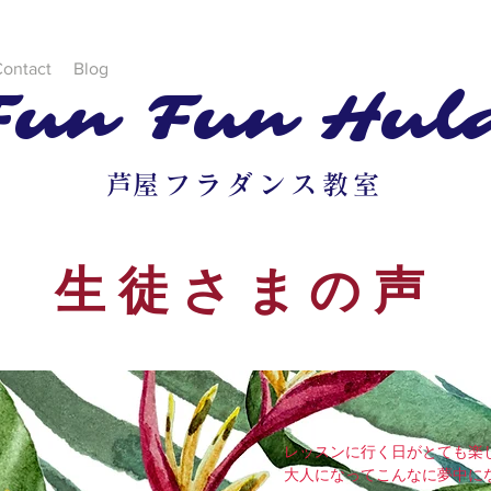
ontact
Blog
Fun Fun Hul
​芦屋フラダンス教室
生徒さまの声
​レッスンに行く日がとても楽
​大人になってこんなに夢中